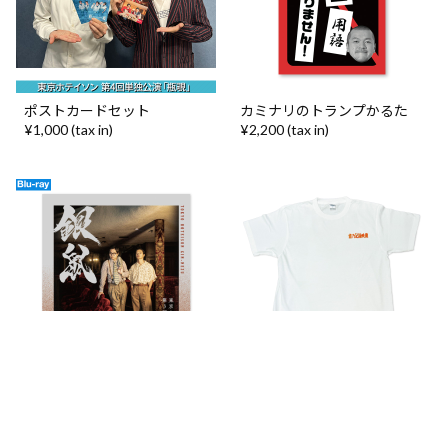
ポストカードセット
カミナリのトランプかるた
¥1,000 (tax in)
¥2,200 (tax in)
東京ホテイソン 第3回単独公
Tシャツ（石岡隊長編）
演「銀鼠」
¥3,000 (tax in)
¥4,700 (tax in)