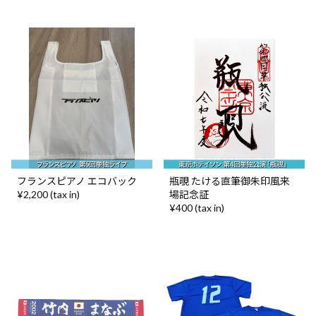
フランスピアノ エコバック
瓶覗 たける直筆御朱印風来
¥2,200 (tax in)
場記念証
¥400 (tax in)