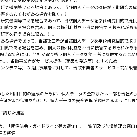
務の遂行に支障を及ぼすおそれがあるとき
術研究機関等である場合であって、当該個人データの提供が学術研究の
侵害するおそれがある場合を除く。）
術研究機関等である場合であって、当該個人データを学術研究目的で提
究目的である場合を含み、個人の権利利益を不当に侵害するおそれがあ
術研究を行う場合に限る。）。
である場合であって、当該第三者が当該個人データを学術研究目的で取
究目的である場合を含み、個人の権利利益を不当に侵害するおそれがあ
に掲げる場合には、当社が取り扱う個人データを第三者に提供することが
対し、当該事業者がサービス提供（商品の発送等）をするため
ァンクラブ等）の提供事業者に対して、当該事業者のサービス・商品改
示した利用目的の達成のために、個人データの全部または一部を当社の
管理および保護を行わせ、個人データの安全管理が図られるようにしま
に講じた措置
め、「関係法令・ガイドライン等の遵守」、「質問及び苦情処理の窓口
律の整備