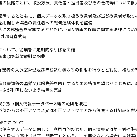
等の段階ごとに、取扱方法、責任者・担当者及びその任務等について個
設置するとともに、個人データを取り扱う従業者及び当該従業者が取り
を把握した場合の責任者への報告連絡体制を整備
的に内部監査を実施するとともに、個人情報の保護に関する法律につい
の外部審査受審
について、従業者に定期的な研修を実施
る事項を就業規則に記載
従業者の入退室管理及び持ち込む機器等の制限を行うとともに、権限を
及び書類等の盗難又は紛失等を防止するための措置を講じるとともに、
ータが判明しないよう措置を実施
取り扱う個人情報データベース等の範囲を限定
外部からの不正アクセス又は不正ソフトウェアから保護する仕組みを導
続きについて
の保有個人データに関して、利用目的の通知、個人情報又は第三者提供
への提供の停止（以下「開示等」という。）を要求される場合には誠実