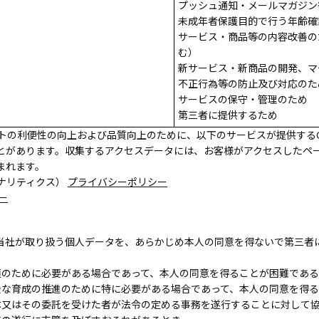
プッシュ通知・メールマガジン
未成年者保護目的で行う年齢確
サービス・商品等の内容改善の
む）
新サービス・新商品の開発、マ
不正行為等の防止及び対応のた
サービスの保守・管理のため
第三者に提供するため
トの利便性の向上および品質向上のために、以下のサービスが提供するCo
とがあります。収集するアクセスデータには、お客様がアクセスしたペー
まれます。
アナリティクス）
プライバシーポリシー
ー
当社が取り扱う個人データを、あらかじめ本人の同意を得ないで第三者
護のために必要がある場合であって、本人の同意を得ることが困難であ
全な育成の推進のために特に必要がある場合であって、本人の同意を得
体又はその委託を受けた者が法令の定める事務を遂行することに対して