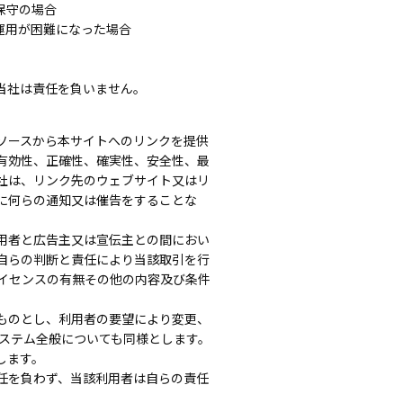
保守の場合
運用が困難になった場合
当社は責任を負いません。
ソースから本サイトへのリンクを提供
有効性、正確性、確実性、安全性、最
社は、リンク先のウェブサイト又はリ
に何らの通知又は催告をすることな
用者と広告主又は宣伝主との間におい
自らの判断と責任により当該取引を行
イセンスの有無その他の内容及び条件
ものとし、利用者の要望により変更、
ステム全般についても同様とします。
します。
任を負わず、当該利用者は自らの責任