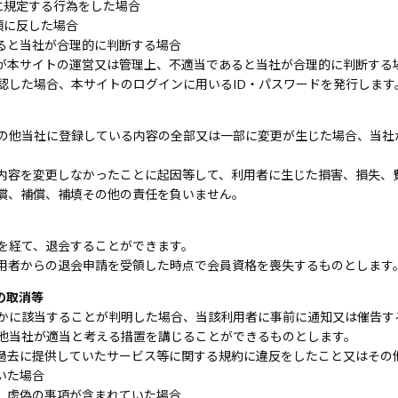
に規定する行為をした場合
項に反した場合
ると当社が合理的に判断する場合
が本サイトの運営又は管理上、不適当であると当社が合理的に判断する
認した場合、本サイトのログインに用いるID・パスワードを発行します
の他当社に登録している内容の全部又は一部に変更が生じた場合、当社
内容を変更しなかったことに起因等して、利用者に生じた損害、損失、
償、補償、補填その他の責任を負いません。
を経て、退会することができます。
用者からの退会申請を受領した時点で会員資格を喪失するものとします
の取消等
かに該当することが判明した場合、当該利用者に事前に通知又は催告す
他当社が適当と考える措置を講じることができるものとします。
過去に提供していたサービス等に関する規約に違反をしたこと又はその
いた場合
、虚偽の事項が含まれていた場合