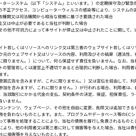
ーターシステム（以下「システム」といいます。）の定期保守及び緊急
の不正アクセス、コンピューターウィルスの感染等により、システムの
政機関又は司法機関から相当な根拠に基づき要請された場合
止又は中止が必要であると当社が判断した場合
その他不可抗力によって本サイトが停止又は中止されたことに関して、
イト若しくはリソースへのリンク又は第三者のウェブサイト若しくはリ
ク元のウェブサイト又はリソースの内容、利用及びその結果（適法性、
に限りません。）について、何ら保証せず責任を負いません。なお、当
トの管理若しくは運営上不適切であると合理的に判断した場合、利用者
ます。
懸賞広告を含みますが、これに限りません。）又は宣伝を経由して、利
参加を含みますが、これに限りません。）が行われる場合、利用者は、
。当該取引にかかる代金の支払、契約条件の決定、保証、担保責任、ラ
負いません。
コンテンツ、ウェブページ、その他を自由に変更、削除又は追加できる
務を負わないものとします。また、プログラムやデータベース等のECシ
って事務を処理することにより、当社の債務を履行し免責されるものと
により、他の利用者又は第三者に対して損害等を与えた場合、当社は責
社に損害等を与えないものとします。