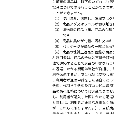
前項の返品は、以下のいずれにも該
場合についてのみ行うことができます
ことができません。
使用済み、お直し、洗濯又はク
商品タグ又はラベルが切り離さ
返送時の商品（箱、商品の付属
場合
商品に臭いが付着、汚れ又はキ
パッケージが商品の一部となっ
商品の性質上返品が困難な商品
利用者は、商品の全体と不具合該当
法で連絡することで返品の申請を行う
返送にかかる費用は当社が負担し、
料を返還するか、又は代品に交換しま
利用者が返品申請をした場合であっ
数料、代引き手数料及びコンビニ決済
品の販売価格については返金できませ
も、利用者が購入した際にかかる配送
当社は、利用者が正当な理由なく商
が、これらに限りません。）、当該商
示を求めるものとします。なお、当社