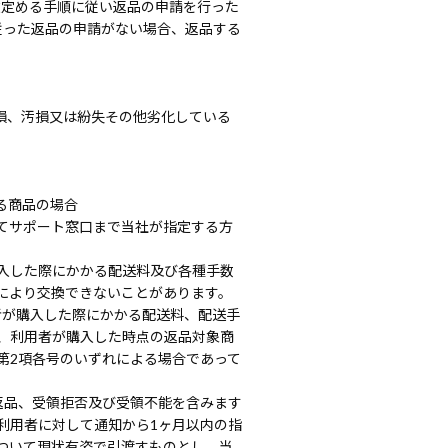
途定める手順に従い返品の申請を行った
従った返品の申請がない場合、返品する
損、汚損又は紛失その他劣化している
る商品の場合
てサポート窓口まで当社が指定する方
入した際にかかる配送料及び各種手数
により交換できないことがあります。
者が購入した際にかかる配送料、配送手
、利用者が購入した時点の返品対象商
第2項各号のいずれによる場合であって
返品、受領拒否及び受領不能を含みます
利用者に対して通知から1ヶ月以内の指
ついて現状有姿で引渡すものとし、当