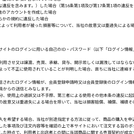
違反を含みます。）した場合（第16条第1項及び第17条第1項の違反
数のアカウントを作成した場合
らかの規約に違反した場合
によって利用者が被った損害等について、当社の故意又は重過失による
サイトのログインに用いる自己のID・パスワード（以下「ログイン情報
利用させ又は譲渡、売買、承継、貸与、開示若しくは漏洩してはならな
よって不正に使用されていることが判明した場合、直ちに当社に連絡す
信されたログイン情報が、会員登録申請時又は会員登録後のログイン情
員からの送信とみなします。
分、使用上の過誤又は不手際、第三者による使用その他本条の違反に起
の故意又は重過失による場合を除いて、当社は損害賠償、補償、補填そ
入を希望する場合、当社が別途指定する方法に従って、商品の購入を申
した事項及び注文内容等を確認の上で本サイトにおいて注文する旨のボ
した時点で、利用者と出店者との間に当該商品に関する売買契約が成立