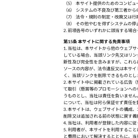
本サイト提供のためのコンピュ
システムの不良及び第三者から
法令・規則の制定・改廃又は行
その他やむを得ずシステムの停
前項各号のいずれかに該当する場合
第15条 本サイトに関する免責事項
当社は、本サイトから他のウェブサ
している場合、当該リンク先又はリン
新性及び完全性を含みますが、これら
ソースの内容が、法令違反又は本サイ
く、当該リンクを削除できるものとし
本サイト中に掲載されている広告（
て取引（懸賞等のプロモーションへの
うものとし、当社は責任を負いません
について、当社は何ら保証せず責任を
本サイトは、ウェブサイトの構成、
削除又は追加される前の状態に戻す義
当社は、利用者が登録した内容に従
利用者が、本サイトを利用すること
と費用において解決するとともに、当