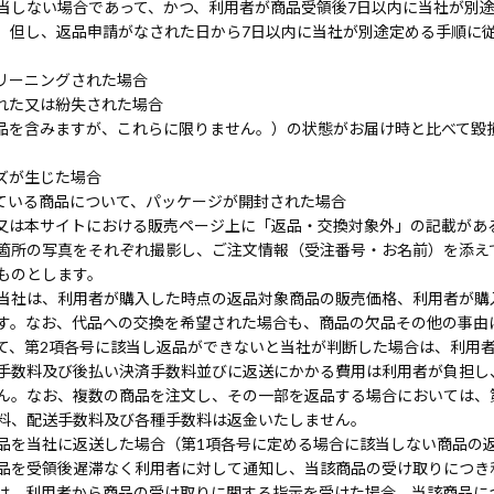
当しない場合であって、かつ、利用者が商品受領後7日以内に当社が別
。但し、返品申請がなされた日から7日以内に当社が別途定める手順に
リーニングされた場合
れた又は紛失された場合
品を含みますが、これらに限りません。）の状態がお届け時と比べて毀
ズが生じた場合
ている商品について、パッケージが開封された場合
又は本サイトにおける販売ページ上に「返品・交換対象外」の記載があ
箇所の写真をそれぞれ撮影し、ご注文情報（受注番号・お名前）を添え
ものとします。
当社は、利用者が購入した時点の返品対象商品の販売価格、利用者が購
す。なお、代品への交換を希望された場合も、商品の欠品その他の事由
て、第2項各号に該当し返品ができないと当社が判断した場合は、利用
手数料及び後払い決済手数料並びに返送にかかる費用は利用者が負担し
ん。なお、複数の商品を注文し、その一部を返品する場合においては、
料、配送手数料及び各種手数料は返金いたしません。
品を当社に返送した場合（第1項各号に定める場合に該当しない商品の
品を受領後遅滞なく利用者に対して通知し、当該商品の受け取りにつき
は、利用者から商品の受け取りに関する指示を受けた場合、当該商品に