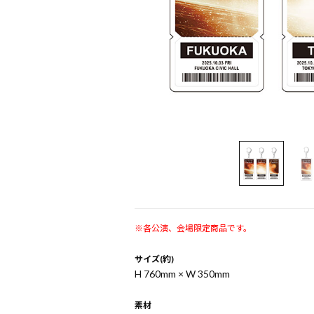
※各公演、会場限定商品です。
サイズ(約)
H 760mm × W 350mm
素材