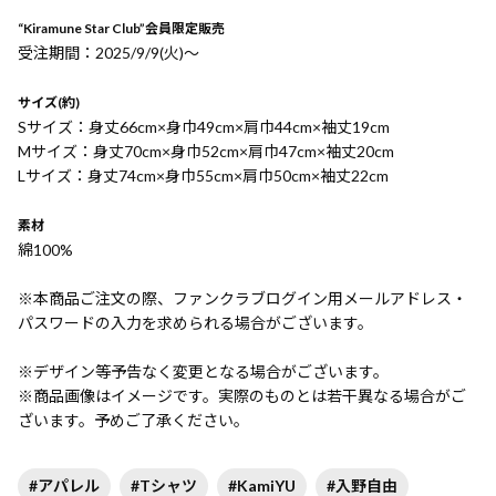
“Kiramune Star Club”会員限定販売
受注期間：2025/9/9(火)〜
サイズ(約)
Sサイズ：身丈66cm×身巾49cm×肩巾44cm×袖丈19cm
Mサイズ：身丈70cm×身巾52cm×肩巾47cm×袖丈20cm
Lサイズ：身丈74cm×身巾55cm×肩巾50cm×袖丈22cm
素材
綿100%
※本商品ご注文の際、ファンクラブログイン用メールアドレス・
パスワードの入力を求められる場合がございます。
※デザイン等予告なく変更となる場合がございます。
※商品画像はイメージです。実際のものとは若干異なる場合がご
ざいます。予めご了承ください。
#アパレル
#Tシャツ
#KamiYU
#入野自由