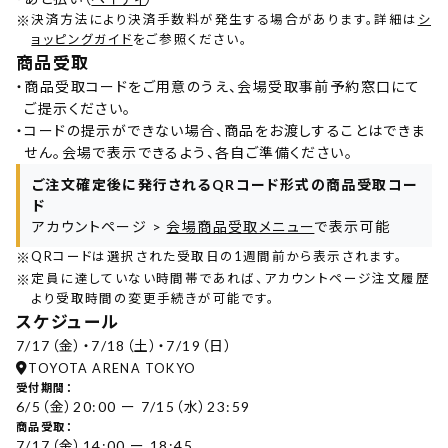
※
決済方法により決済手数料が発生する場合があります。詳細は
シ
ョッピングガイド
をご参照ください。
商品受取
・
商品受取コードをご用意のうえ、会場受取事前予約窓口にて
ご提示ください。
・
コードの提示ができない場合、商品をお渡しすることはできま
せん。会場で表示できるよう、各自ご準備ください。
ご注文確定後に発行されるQRコード形式の商品受取コー
ド
アカウントページ >
会場商品受取メニュー
で表示可能
※
QRコードは選択された受取日の1週間前から表示されます。
※
定員に達していない時間帯であれば、アカウントページ注文履歴
より受取時間の変更手続きが可能です。
スケジュール
7/17（金）・7/18（土）・7/19（日）
TOYOTA ARENA TOKYO
受付期間：
6/5（金）20:00 ー 7/15（水）23:59
商品受取：
7/17（金）14:00 ー 18:45