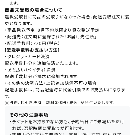
ます。
商品未受取の場合について
選択受取日に商品の受取りがなかった場合、配送受取注文に変
更となります。
・
商品発送予定：8月下旬以降より順次発送予定
・
配送先：注文時に登録された「お届け先住所」
・
配送手数料：770円（税込）
[配送手数料お支払い方法]
・
クレジットカード決済
配送手数料分を追加決済いたします。
・
あと払い（ペイディ）決済
配送手数料分が請求に追加されます。
・
その他の決済方法・上記追加決済不可の場合
配送手数料は、商品配達時に代金引換でのお支払いになりま
す。
※
別途、代引き決済手数料330円（税込）が発生いたします。
その他の注意事項
・
チケットをお持ちでない方も、予約当日にご来場いただけ
れば、選択時間に受取りが可能です。
・
期間中の注文は先着順とし、定員に達し次第、受付終了