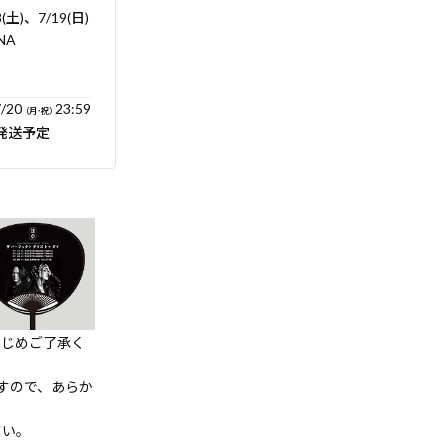
8(土)、7/19(日)
NA
/20
23:59
（月･祝）
発送予定
かじめご了承く
すので、あらか
さい。