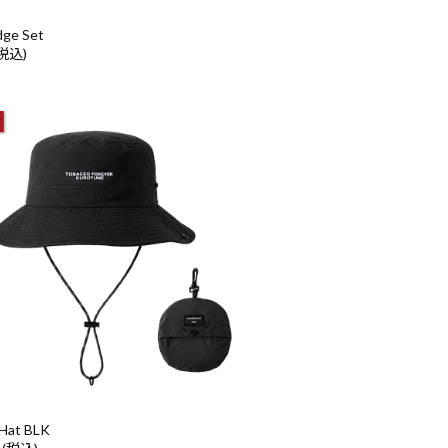
dge Set
(税込)
 Hat BLK