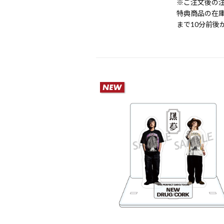
※ご注文後の
特典商品の在
まで10分前後