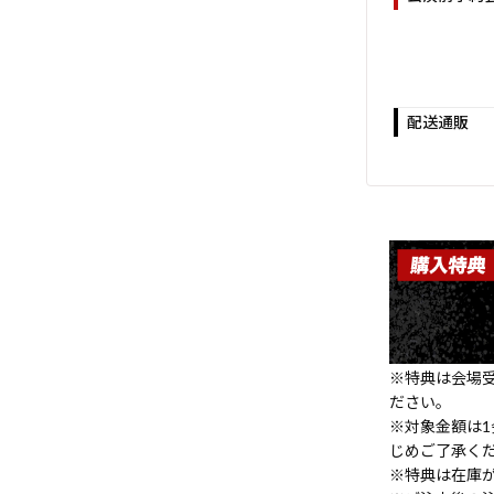
配送通販
※特典は会場
ださい。
※対象金額は
じめご了承く
※特典は在庫