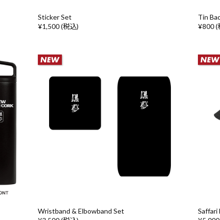
Sticker Set
Tin Ba
¥1,500 (税込)
¥800 
Wristband & Elbowband Set
Saffari