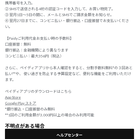
携帯番号を入力。
② SMSで送信される4桁の認証コードを入力して、お買い物完了。
③ 翌月1日～5日の間に、メールとSMSでご請求金額をお知らせ。
④ 翌月27日までに、コンビニ払い・銀行振込・口座振替でお支払いくださ
い。
【Paidyご利用代金お支払い時の手数料】
口座振替：無料
銀行振込：金融機関により異なります
コンビニ払い：最大356円（税込）
さらに、ペイディアプリから本人確認をすると、分割手数料無料*の３回あと
払い**や、 使い過ぎを防止する予算設定など、便利な機能をご利用いただけ
ます。
ペイディアプリのダウンロードはこちら
App Store
Google Play ストア
*銀行振込・口座振替のみ無料
**1回のご利用金額が3,000円以上の場合のみ利用可能
不明点がある場合
ヘルプセンター