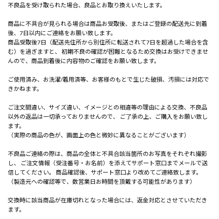
不良品を受け取られた場合、良品とお取り換えいたします。
商品に不具合が見られる場合は商品お受取後、またはご登録の配送先に到着
後、7日以内にご連絡をお願い致します。
商品受取後7日（配送先住所から別住所に転送されて7日を超過した場合を含
む）を過ぎますと、 初期不良の確認が困難となるため交換はお受けできませ
んので、商品到着後に内容物のご確認をお願い致します。
ご使用済み、お洗濯/着用済等、お客様のもとで生じた破損、汚損には対応で
きかねます。
ご注文間違い、サイズ違い、イメージとの相違等の理由による交換、不良品
以外の返品は一切承っておりませんので、 ご了承の上、ご購入をお願い致し
ます。
（実際の商品の色が、画面上の色と微妙に異なることがございます）
不良品ご連絡の際は、商品の全体と不具合該当箇所のお写真をそれぞれ撮影
し、 ご注文情報（受注番号・お名前）を添えてサポート窓口までメールで送
信してください。 商品確認後、サポート窓口より改めてご連絡致します。
（製造元への確認等で、数営業日お時間を頂戴する可能性があります）
交換時に該当商品が在庫切れとなった場合には、返金対応とさせていただき
ます。