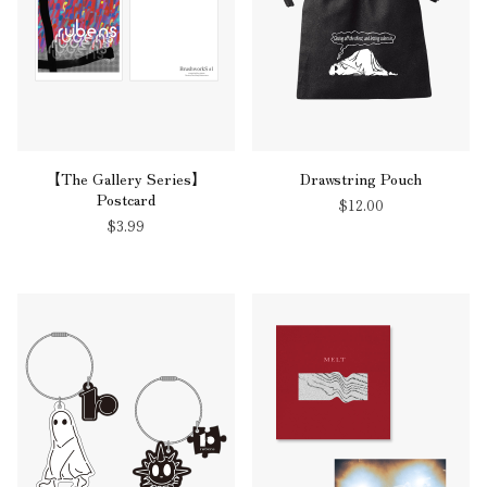
【The Gallery Series】
Drawstring Pouch
Postcard
$‌12.00
$‌3.99