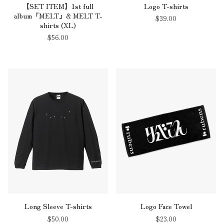
【SET ITEM】1st full
Logo T-shirts
album『MELT』& MELT T-
$‌39.00
shirts (XL)
$‌56.00
Long Sleeve T-shirts
Logo Face Towel
$‌50.00
$‌23.00