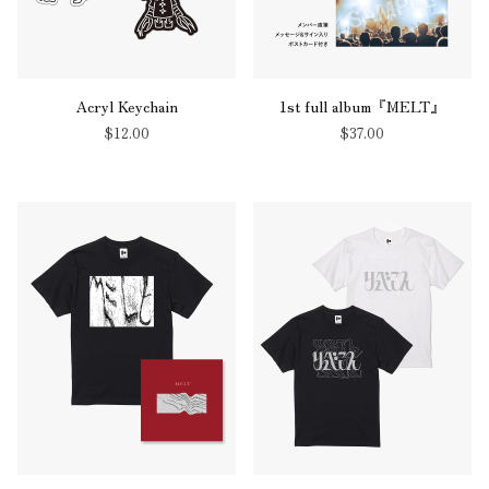
Acryl Keychain
1st full album『MELT』
$‌12.00
$‌37.00