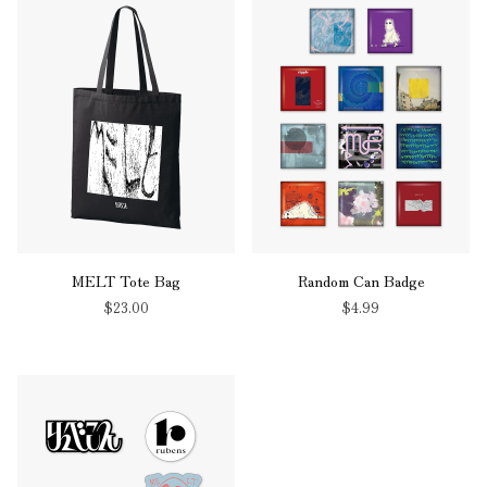
MELT Tote Bag
Random Can Badge
$‌23.00
$‌4.99