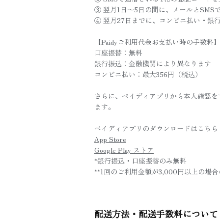
③ 翌月1日～5日の間に、メールとSM
④ 翌月27日までに、コンビニ払い・銀
【Paidyご利用代金お支払い時の手数料
口座振替：無料
銀行振込：金融機関により異なります
コンビニ払い：最大356円（税込）
さらに、ペイディアプリから本人確認を
ます。
ペイディアプリのダウンロードはこちら
App Store
Google Play ストア
*銀行振込・口座振替のみ無料
**1回のご利用金額が3,000円以上の場
配送方法・配送手数料について