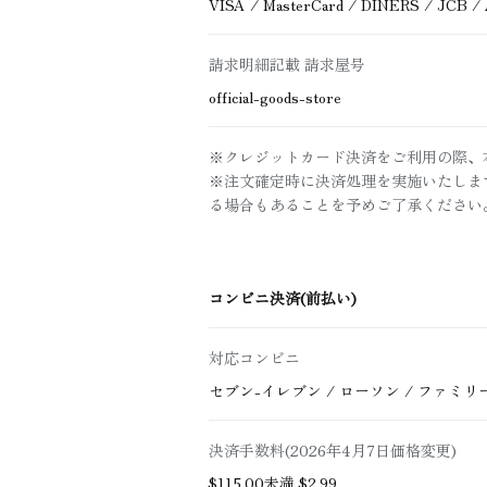
VISA / MasterCard / DINERS / JCB 
請求明細記載 請求屋号
official-goods-store
※クレジットカード決済をご利用の際、
※注文確定時に決済処理を実施いたしま
る場合もあることを予めご了承ください
コンビニ決済(前払い)
対応コンビニ
セブン-イレブン / ローソン / ファミリ
決済手数料(2026年4月7日価格変更)
$‌115.00未満 $‌2.99