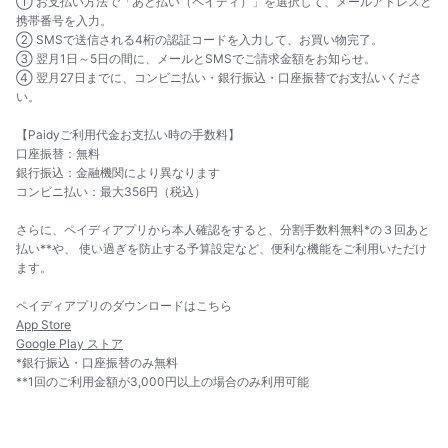
① お支払い方法で「あと払い（ペイディ）」を選択して、メールアドレスと
携帯番号を入力。
② SMSで送信される4桁の認証コードを入力して、お買い物完了。
③ 翌月1日～5日の間に、メールとSMSでご請求金額をお知らせ。
④ 翌月27日までに、コンビニ払い・銀行振込・口座振替でお支払いくださ
い。
【Paidyご利用代金お支払い時の手数料】
口座振替：無料
銀行振込：金融機関により異なります
コンビニ払い：最大356円（税込）
さらに、ペイディアプリから本人確認をすると、分割手数料無料*の３回あと
払い**や、 使い過ぎを防止する予算設定など、便利な機能をご利用いただけ
ます。
ペイディアプリのダウンロードはこちら
App Store
Google Play ストア
*銀行振込・口座振替のみ無料
**1回のご利用金額が3,000円以上の場合のみ利用可能