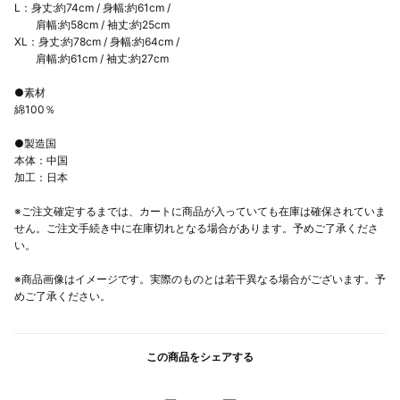
L：身丈:約74cm / 身幅:約61cm /
肩幅:約58cm / 袖丈:約25cm
XL：身丈:約78cm / 身幅:約64cm /
肩幅:約61cm / 袖丈:約27cm
●素材
綿100％
●製造国
本体：中国
加工：日本
※ご注文確定するまでは、カートに商品が入っていても在庫は確保されていま
せん。ご注文手続き中に在庫切れとなる場合があります。予めご了承くださ
い。
※商品画像はイメージです。実際のものとは若干異なる場合がございます。予
めご了承ください。
この商品をシェアする