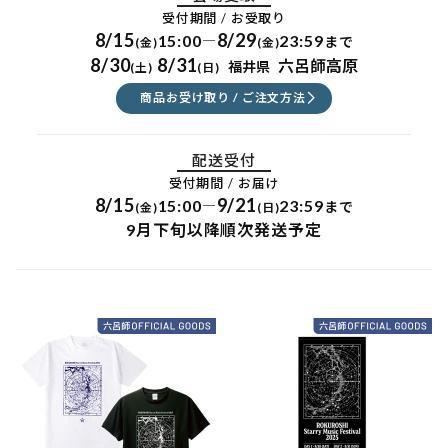
受付期間 / お受取り
8/15
8/29
15:00
23:59
―
まで
(金)
(金)
8/30
8/31
六呂師高原
福井県
(土)
(日)
商品お受け取り / ご注文方法
配送受付
受付期間 / お届け
8/15
9/21
15:00
23:59
―
まで
(金)
(日)
9月下旬以降順次発送予定