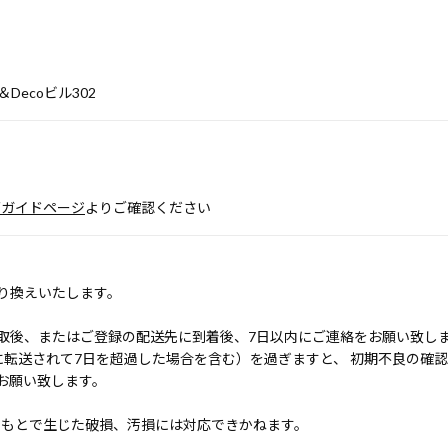
e＆Decoビル302
グガイドページ
よりご確認ください
り換えいたします。
取後、またはご登録の配送先に到着後、7日以内にご連絡をお願い致し
に転送されて7日を超過した場合を含む）を過ぎますと、 初期不良の確
お願い致します。
のもとで生じた破損、汚損には対応できかねます。