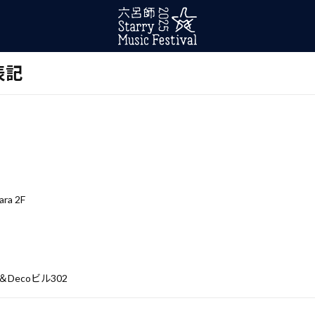
表記
ra 2F
e＆Decoビル302