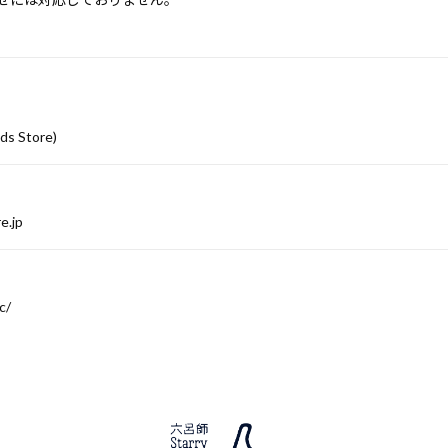
ds Store)
e.jp
c/