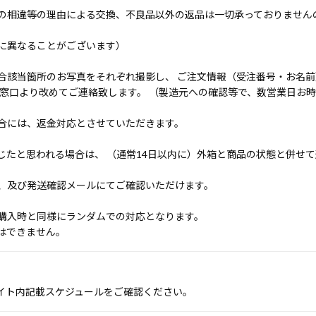
の相違等の理由による交換、不良品以外の返品は一切承っておりません
に異なることがございます）
合該当箇所のお写真をそれぞれ撮影し、 ご注文情報（受注番号・お名
ト窓口より改めてご連絡致します。 （製造元への確認等で、数営業日お
合には、返金対応とさせていただきます。
じたと思われる場合は、 （通常14日以内に）外箱と商品の状態と併せ
、及び発送確認メールにてご確認いただけます。
購入時と同様にランダムでの対応となります。
はできません。
イト内記載スケジュールをご確認ください。