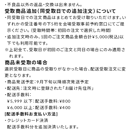
・
不良品以外の返品・交換は出来ません。
受取商品追加（同受取日での追加注文）について
・
同受取日での注文商品はまとめてお受け取りいただけます。い
ずれかの受注番号の下5桁を会場受取事前予約窓口にてご提
示ください。（受取時間帯：初回の注文で選択した時間）
・
追加注文時のみ、1回のご注文商品金額合計¥5,000(税込)以
下でも利用可能です。
※
上記全て、受取日が初回のご注文と同日の場合にのみ適用さ
れます。
商品未受取の場合
選択受取日に商品の受取りがなかった場合、配送受取注文に変
更となります。
・
商品発送予定：9月下旬以降順次発送予定
・
配送先：注文時に登録された「お届け先住所」
・
配送手数料：
¥5,999 以下：配送手数料:¥800
¥6,000 以上：配送手数料:¥400
[配送手数料お支払い方法]
・
クレジットカード決済
配送手数料分を追加決済いたします。