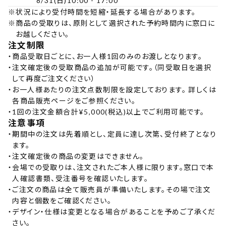
8/31(日)10:00 - 17:00
※
状況により受付時間を短縮・延長する場合があります。
※
商品の受取りは、原則として選択された予約時間内に窓口に
お越しください。
注文制限
・
商品受取日ごとに、お一人様1回のみのお渡しとなります。
・
注文確定後の受取商品の追加が可能です。（同受取日を選択
して再度ご注文ください）
・
お一人様あたりの注文点数制限を設定しております。 詳しくは
各商品販売ページをご参照ください。
・
1回の注文金額合計¥5,000(税込)以上でご利用可能です。
注意事項
・
期間中の注文は先着順とし、定員に達し次第、受付終了となり
ます。
・
注文確定後の商品の変更はできません。
・
会場での受取りは、注文されたご本人様に限ります。窓口で本
人確認書類、受注番号を確認いたします。
・
ご注文の商品は全て販売員が準備いたします。その場で注文
内容と個数をご確認ください。
・
デザイン・仕様は変更となる場合があることを予めご了承くだ
さい。