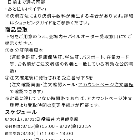
日前まで選択可能
・
あと払い(
ペイディ
)
※
決済方法により決済手数料が発生する場合があります。詳細
は
ショッピングガイド
をご参照ください。
商品受取
下記をご用意のうえ、会場内モバイルオーダー受取窓口にてご
提示ください。
①
身分証明書原本
(運転免許証、健康保険証、学生証、パスポート、在留カード
等、お名前がご注文者様の名義と一致している有効な公的書
類)
②
注文確定後に発行される受注番号下5桁
(注文確認画面・注文確認メール・
アカウントページ注文履歴
で確認できます)
※
定員に達していない時間帯であれば、アカウントページ注文
履歴より受取時間の変更手続きが可能です。
スケジュール
8/30(土)、8/31(日)
福井 六呂師高原
8/15(金)15:00 - 8/29(金)23:59
受付期間：
8/30(土)11:00 - 18:00
商品受取：