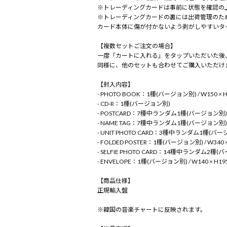
※トレーディングカードは事前に状態を確認の
※トレーディングカードの裏には出荷管理のた
カード本体に傷が付かないよう剥がしやすいタ
【複数セットご注文の場合】
一度「カートに入れる」をタップいただいた後
同様に、他のセットも合わせてご購入いただけ
【封入内容】
- PHOTO BOOK：1種(バージョン別) / W150 × H2
- CD-R：1種(バージョン別)
- POSTCARD：7種中ランダム1種(バージョン別) / 
- NAME TAG：7種中ランダム1種(バージョン別) / 
- UNIT PHOTO CARD：3種中ランダム1種(バージョ
- FOLDED POSTER：1種(バージョン別) / W340 
- SELFIE PHOTO CARD：14種中ランダム2種(バ
- ENVELOPE：1種(バージョン別) / W140 × H19
【商品仕様】
正規輸入盤
※韓国の音楽チャートに反映されます。