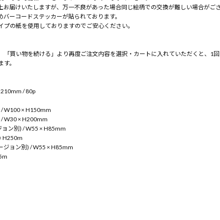
上お届けいたしますが、万一不良があった場合同じ絵柄での交換が難しい場合がご
めバーコードステッカーが貼られております。
イプの紙を使用しておりますのでご安心ください。
、「買い物を続ける」より再度ご注文内容を選択・カートに入れていただくと、1回
ます。
10mm / 80p
W100 × H150mm
W30 × H200mm
ン別) / W55 × H85mm
× H250m
ージョン別) / W55 × H85mm
5m