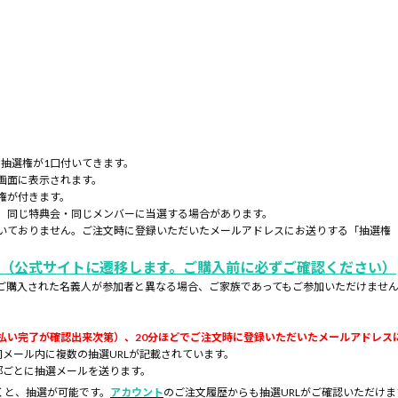
の抽選権が1口付いてきます。
画面に表示されます。
権が付きます。
、同じ特典会・同じメンバーに当選する場合があります。
いておりません。ご注文時に登録いただいたメールアドレスにお送りする「抽選権
（公式サイトに遷移します。ご購入前に必ずご確認ください）
ご購入された名義人が参加者と異なる場合、ご家族であってもご参加いただけませ
払い完了が確認出来次第）、20分ほどでご注文時に登録いただいたメールアドレスに
メール内に複数の抽選URLが記載されています。
部ごとに抽選メールを送ります。
くと、抽選が可能です。
アカウント
のご注文履歴からも抽選URLがご確認いただけま