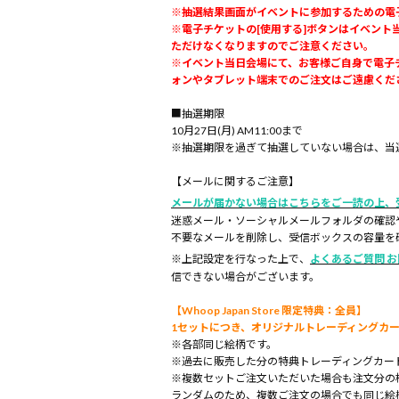
※抽選結果画面がイベントに参加するための電
※電子チケットの[使用する]ボタンはイベント
ただけなくなりますのでご注意ください。
※イベント当日会場にて、お客様ご自身で電子チ
ォンやタブレット端末でのご注文はご遠慮くだ
■抽選期限
10月27日(月) AM11:00まで
※抽選期限を過ぎて抽選していない場合は、当
【メールに関するご注意】
メールが届かない場合はこちらをご一読の上、
迷惑メール・ソーシャルメールフォルダの確認
不要なメールを削除し、受信ボックスの容量を
※上記設定を行なった上で、
よくあるご質問 
信できない場合がございます。
【Whoop Japan Store 限定特典：全員】
1セットにつき、オリジナルトレーディングカー
※各部同じ絵柄です。
※過去に販売した分の特典トレーディングカー
※複数セットご注文いただいた場合も注文分の
ランダムのため、複数ご注文の場合でも同じ絵