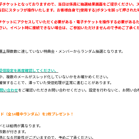
子チケットとなっておりますので、当日は係員に抽選結果画面をご提示ください。
当日にスタッフが操作いたします。お客様自身で[使用する]ボタンを誤って押され
ケットにアクセスしていただく必要がある・電子チケットを操作する必要があるため
さい。イベント時に接続できない場合は、ご参加いただけませんので予めご了承く
選上限数数に達していない特典会・メンバーからランダム抽選となります。
受信設定を再度確認してください。
や、複数のメールがスレッド化していないかをお確かめください。
確保することで、滞っていた受信処理が正常に進むことがあります。
お問い合わせ
をご確認いただきお問い合わせください。設定を行わないと、お問い合
ド（全14種中ランダム）を2枚プレゼント！
ドとは絵柄が異なります。
枚数が付きます。
柄となる可能性がございますので、予めご了承ください。