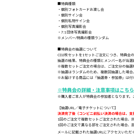
■特典種類
・個別フォトカードお渡し会
・個別サイン会
・個別私物サイン会
・個別写真撮影会
・7:1 団体写真撮影会
※メンバー/特典の種類ランダム
■特典会の抽選について
CD2枚セットを1セットご注文につき、特典会
抽選の結果、特典会の種類とメンバー名が当選
※複数セットご注文の場合は、ご注文分の抽選
※抽選はランダムのため、複数回抽選した場合
※お届けする商品には「抽選券・参加券」は付
※特典会の詳細・注意事項はこちら
※購入者ご本人が特典会の参加者となります。
【抽選URL／電子チケットについて】
決済完了後（コンビニ前払い決済の場合は、支
1回のご注文で複数セットご注文された場合、同
1回のご注文で異なる部をご注文された場合、
メールに記載された抽選URLにアクセスいただ