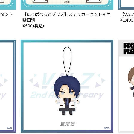
スタンド
【にじぱぺっとグッズ】ステッカーセット B 甲
【VΔ
斐田晴
¥1,400
¥500 (税込)