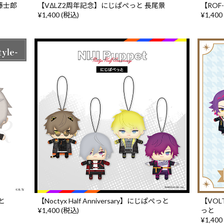
藤士郎
【VΔLZ2周年記念】にじぱぺっと 長尾景
【RO
¥1,400 (税込)
¥1,400
っと
【Noctyx Half Anniversary】にじぱぺっと
【VOLT
¥1,400 (税込)
っと
¥1,400