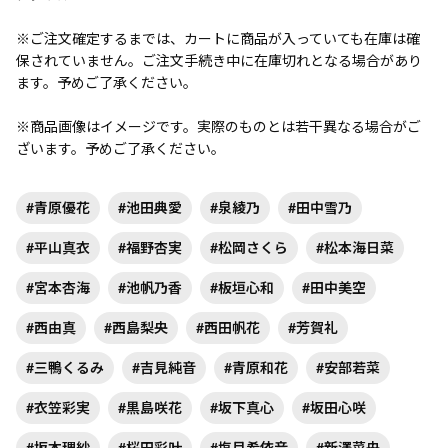
※ご注文確定するまでは、カートに商品が入っていても在庫は確
保されていません。ご注文手続き中に在庫切れとなる場合があり
ます。予めご了承ください。
※商品画像はイメージです。実際のものとは若干異なる場合がご
ざいます。予めご了承ください。
#青原優花
#池田典愛
#泉綾乃
#田中雪乃
#平山真衣
#福野杏実
#松岡さくら
#松本海日菜
#宮本杏海
#池帆乃香
#板垣心和
#田中美空
#西由真
#西島梨央
#西田帆花
#芳賀礼
#三鴨くるみ
#吉見純音
#青原和花
#安部若菜
#衣笠彩実
#黒島咲花
#坂下真心
#坂田心咲
#坂本理紗
#桜田彩叶
#塩月希依音
#新澤菜央