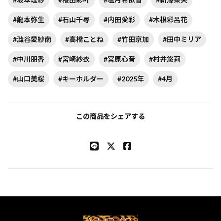
#龍本弥生
#石山千尋
#内田愛彩
#木根彩呂花
#澁谷愛紗南
#高橋ことね
#竹田京加
#田中ミリア
#中川朋香
#宮崎紗衣
#宮原心音
#村井悠莉
#山口美桜
#キーホルダー
#2025年
#4月
この商品をシェアする