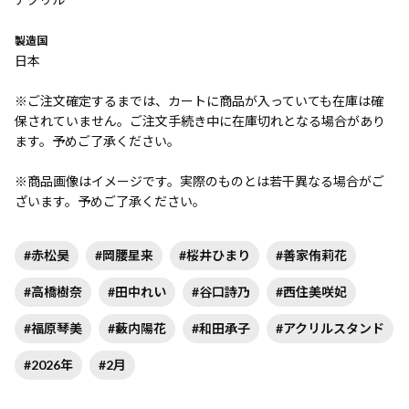
製造国
日本
※ご注文確定するまでは、カートに商品が入っていても在庫は確
保されていません。ご注文手続き中に在庫切れとなる場合があり
ます。予めご了承ください。
※商品画像はイメージです。実際のものとは若干異なる場合がご
ざいます。予めご了承ください。
#赤松昊
#岡腰星来
#桜井ひまり
#善家侑莉花
#高橋樹奈
#田中れい
#谷口詩乃
#西住美咲妃
#福原琴美
#藪内陽花
#和田承子
#アクリルスタンド
#2026年
#2月