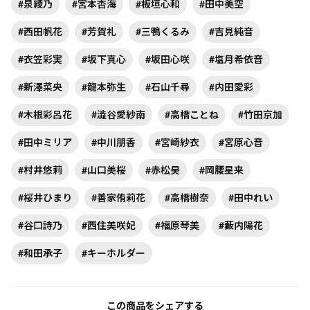
#泉綾乃
#宮本杏海
#板垣心和
#田中美空
#西田帆花
#芳賀礼
#三鴨くるみ
#吉見純音
#衣笠彩実
#坂下真心
#坂田心咲
#塩月希依音
#新澤菜央
#龍本弥生
#石山千尋
#内田愛彩
#木根彩呂花
#澁谷愛紗南
#高橋ことね
#竹田京加
#田中ミリア
#中川朋香
#宮崎紗衣
#宮原心音
#村井悠莉
#山口美桜
#赤松昊
#岡腰星来
#桜井ひまり
#善家侑莉花
#高橋樹奈
#田中れい
#谷口詩乃
#西住美咲妃
#福原琴美
#藪内陽花
#和田承子
#キーホルダー
この商品をシェアする